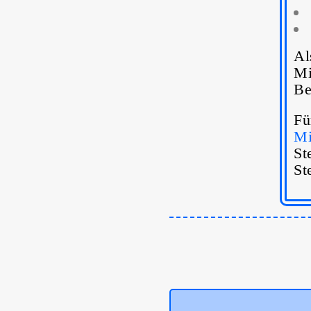
A
Mi
Be
Fü
Mi
St
St