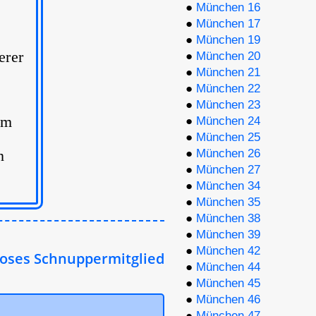
●
München 16
●
München 17
●
München 19
erer
●
München 20
●
München 21
●
München 22
●
München 23
im
●
München 24
●
München 25
n
●
München 26
●
München 27
●
München 34
●
München 35
●
München 38
●
München 39
●
München 42
es Schnuppermitglied in unserer Arbeitsgemein
●
München 44
●
München 45
●
München 46
●
München 47