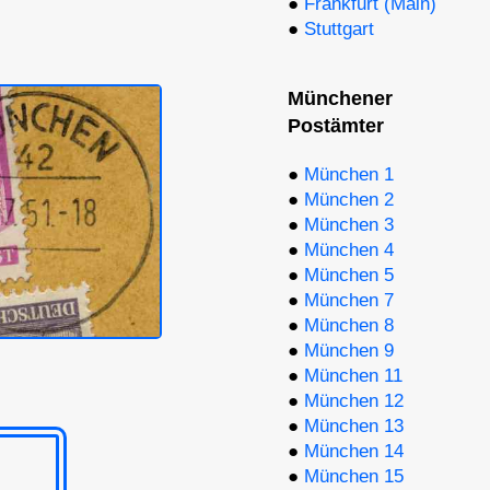
●
Frankfurt (Main)
●
Stuttgart
Münchener
Postämter
●
München 1
●
München 2
●
München 3
●
München 4
●
München 5
●
München 7
●
München 8
●
München 9
●
München 11
●
München 12
●
München 13
●
München 14
●
München 15