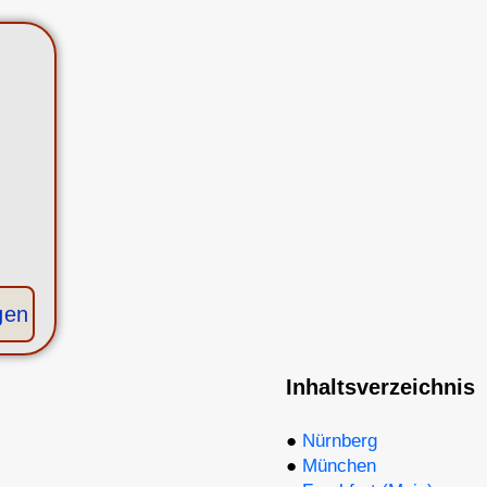
gen
Inhaltsverzeichnis
●
Nürnberg
●
München