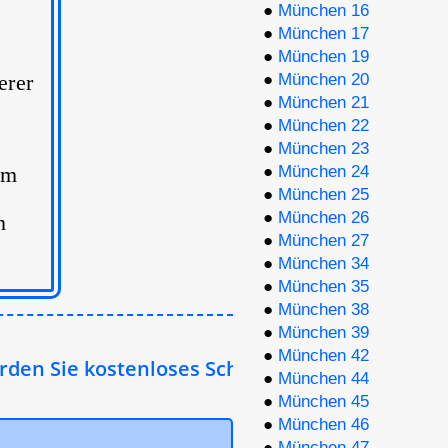
●
München 16
●
München 17
●
München 19
erer
●
München 20
●
München 21
●
München 22
●
München 23
im
●
München 24
●
München 25
●
München 26
n
●
München 27
●
München 34
●
München 35
●
München 38
●
München 39
●
München 42
en Sie kostenloses Schnuppermitglied in unser
●
München 44
●
München 45
●
München 46
●
München 47