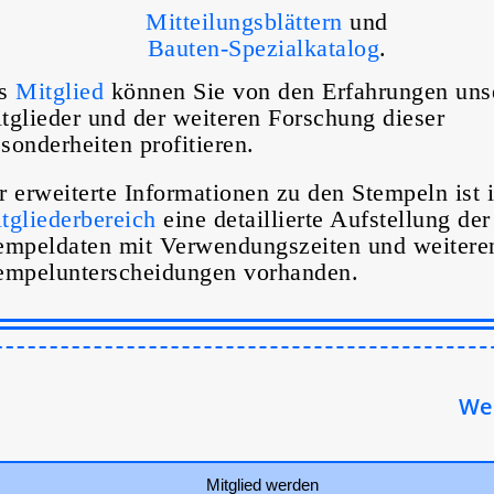
Mitteilungsblättern
und
Bauten-Spezialkatalog
.
ls
Mitglied
können Sie von den Erfahrungen uns
tglieder und der weiteren Forschung dieser
sonderheiten profitieren.
r erweiterte Informationen zu den Stempeln ist 
tgliederbereich
eine detaillierte Aufstellung der
empeldaten mit Verwendungszeiten und weitere
empelunterscheidungen vorhanden.
Werd
Mitglied werden