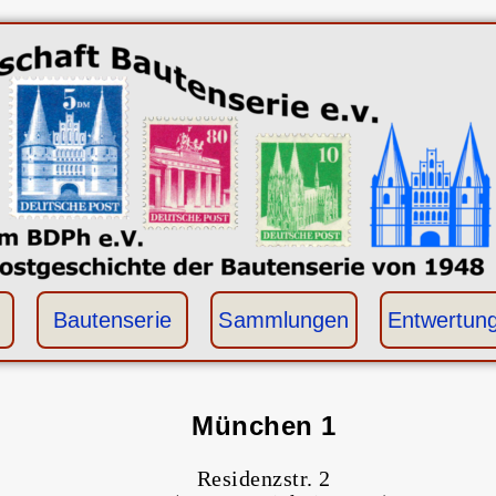
Bautenserie
Sammlungen
Entwertun
München 1
Residenzstr. 2