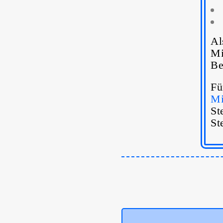
A
Mi
Be
Fü
Mi
St
St