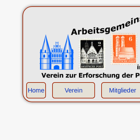
Home
Verein
Mitglieder