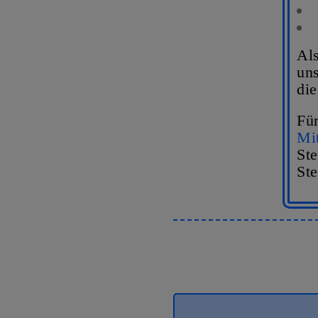
Al
uns
die
Für
Mit
St
St