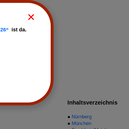
026“
ist da.
gen
Inhaltsverzeichnis
●
Nürnberg
●
München