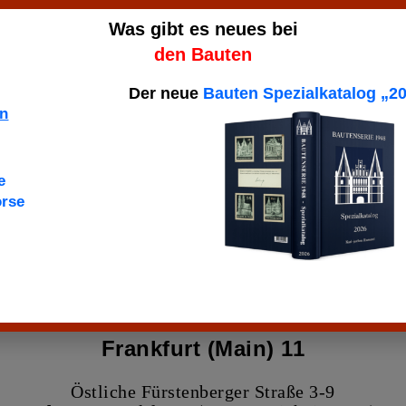
Was gibt es neues bei
den Bauten
Der neue
Bauten Spezialkatalog „2
in
e
örse
Bautenserie
Sammlungen
Entwertun
Frankfurt (Main) 11
Östliche Fürstenberger Straße 3-9