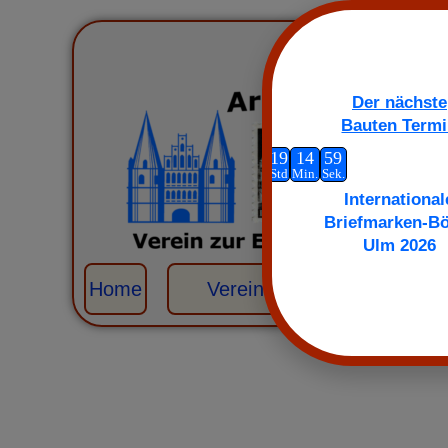
Der nächste
Bauten Term
76
19
14
59
Tage
Std
Min.
Sek.
International
Briefmarken-B
Ulm 2026
Home
Verein
Mitglieder