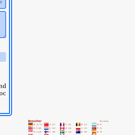
ind
oc