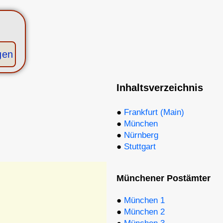
gen
Inhaltsverzeichnis
●
Frankfurt (Main)
●
München
●
Nürnberg
)
●
Stuttgart
Münchener Postämter
●
München 1
●
München 2