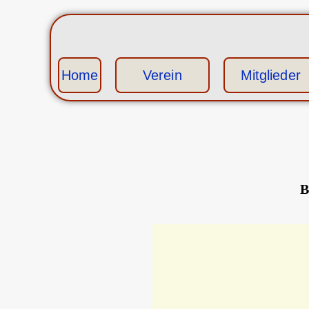
Home
Verein
Mitglieder
B