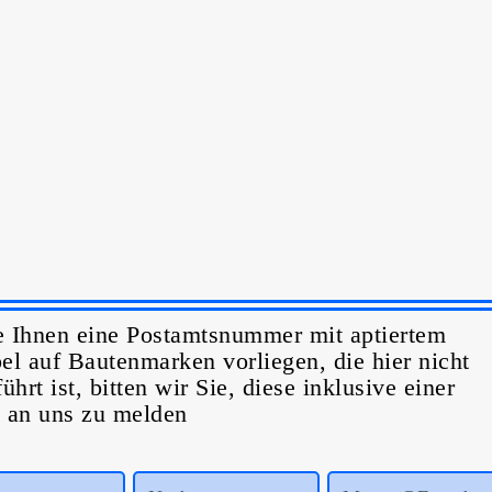
e Ihnen eine Postamtsnummer mit aptiertem
el auf Bautenmarken vorliegen, die hier nicht
ührt ist, bitten wir Sie, diese inklusive einer
 an uns zu melden