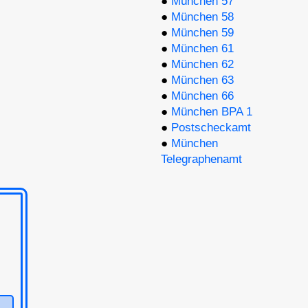
●
München 57
●
München 58
●
München 59
●
München 61
●
München 62
●
München 63
●
München 66
●
München BPA 1
●
Postscheckamt
●
München
Telegraphenamt