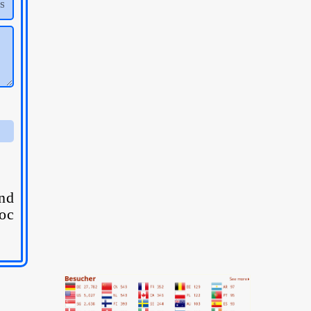
ind
oc