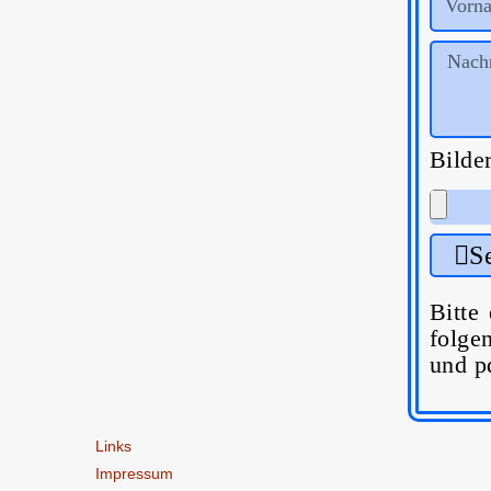
Bilde
S
Bitte
folge
und p
Links
Impressum