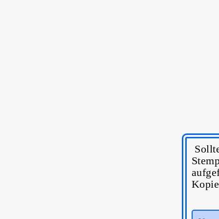
Sollt
Stemp
aufgef
Kopie