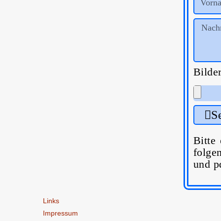
Bilde
S
Bitte
folge
und p
Links
Impressum