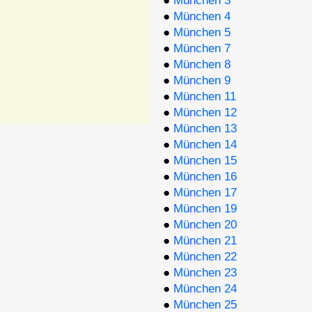
●
München 3
●
München 4
●
München 5
●
München 7
●
München 8
●
München 9
●
München 11
●
München 12
●
München 13
●
München 14
●
München 15
●
München 16
●
München 17
●
München 19
●
München 20
●
München 21
●
München 22
●
München 23
●
München 24
●
München 25