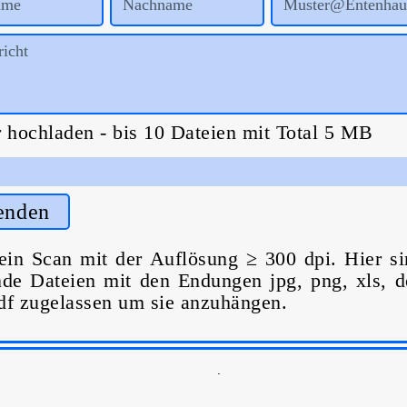
r hochladen - bis 10 Dateien mit Total 5 MB
enden
 ein Scan mit der Auflösung ≥ 300 dpi. Hier s
nde Dateien mit den Endungen jpg, png, xls, d
df zugelassen um sie anzuhängen.
.