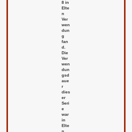
8 in
Elte
n
Ver
wen
dun
g
fan
d.
Die
Ver
wen
dun
gsd
aue
r
dies
er
Seri
e
war
in
Elte
n