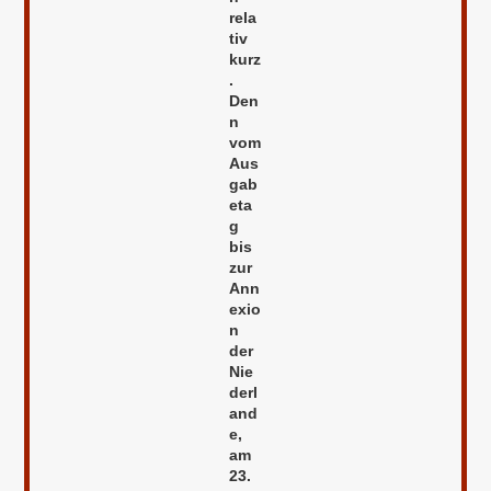
rela
tiv
kurz
.
Den
n
vom
Aus
gab
eta
g
bis
zur
Ann
exio
n
der
Nie
derl
and
e,
am
23.