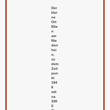
Der
klei
ne
Ort
Elte
n
am
Nie
derr
hei
n,
zu
dem
Zeit
pun
kt
194
6
mit
ca.
330
0