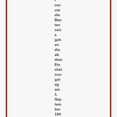
r
nur
um
die
Bau
ten
seri
e
geh
en
die
ab
dem
Ers
chei
nun
gst
ag
am
1.
Sep
tem
ber
194