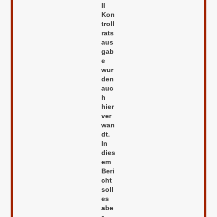
II
Kon
troll
rats
aus
gab
e
wur
den
auc
h
hier
ver
wan
dt.
In
dies
em
Beri
cht
soll
es
abe