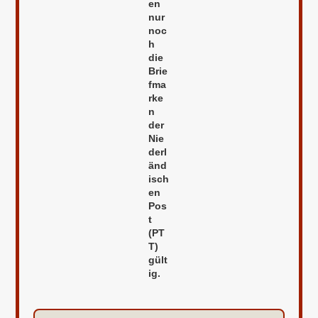
en
nur
noc
h
die
Brie
fma
rke
n
der
Nie
derl
änd
isch
en
Pos
t
(PT
T)
gült
ig.