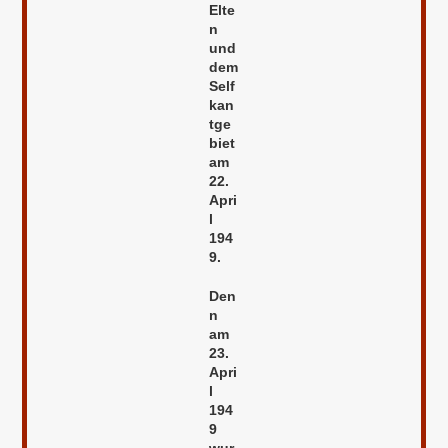
Elte
n
und
dem
Self
kan
tge
biet
am
22.
Apri
l
194
9.
Den
n
am
23.
Apri
l
194
9