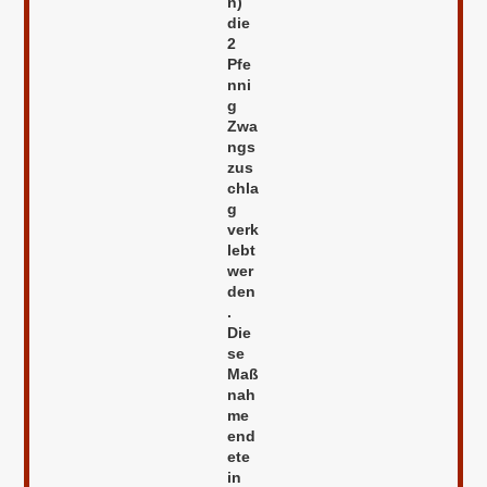
n)
die
2
Pfe
nni
g
Zwa
ngs
zus
chla
g
verk
lebt
wer
den
.
Die
se
Maß
nah
me
end
ete
in