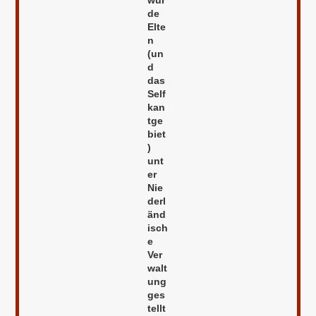
wur
de
Elte
n
(un
d
das
Self
kan
tge
biet
)
unt
er
Nie
derl
änd
isch
e
Ver
walt
ung
ges
tellt