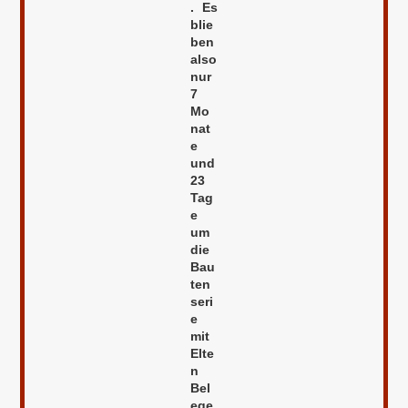
. Es
blie
ben
also
nur
7
Mo
nat
e
und
23
Tag
e
um
die
Bau
ten
seri
e
mit
Elte
n
Bel
ege