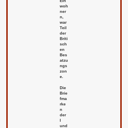
Ein
woh
ner
n,
war
Teil
der
Briti
sch
en
Bes
atzu
ngs
zon
e.
Die
Brie
fma
rke
n
der
I
und