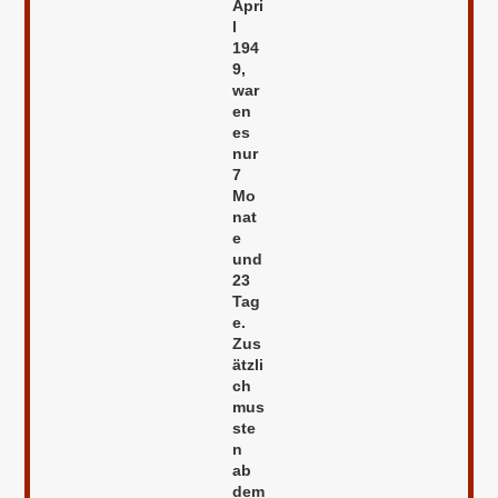
Apri
l
194
9,
war
en
es
nur
7
Mo
nat
e
und
23
Tag
e.
Zus
ätzli
ch
mus
ste
n
ab
dem