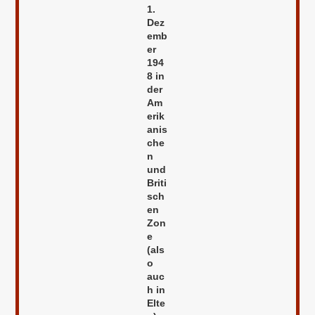
1.
Dez
emb
er
194
8 in
der
Am
erik
anis
che
n
und
Briti
sch
en
Zon
e
(als
o
auc
h in
Elte