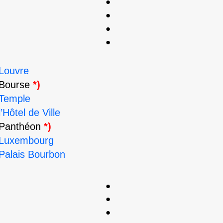
●
●
●
●
Louvre
.Bourse
*)
.Temple
l’Hôtel de Ville
.Panthéon
*)
.Luxembourg
Palais Bourbon
●
●
●