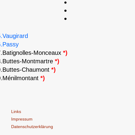
●
●
●
.Vaugirard
6.Passy
.Batignolles-Monceaux
*)
.Buttes-Montmartre
*)
9.Buttes-Chaumont
*)
0.Ménilmontant
*)
Links
Impressum
Datenschutzerklärung