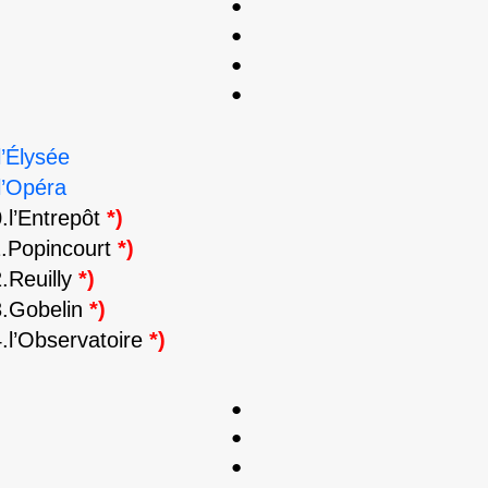
●
●
●
●
l’Élysée
l’Opéra
.l’Entrepôt
*)
.Popincourt
*)
.Reuilly
*)
3.Gobelin
*)
.l’Observatoire
*)
●
●
●