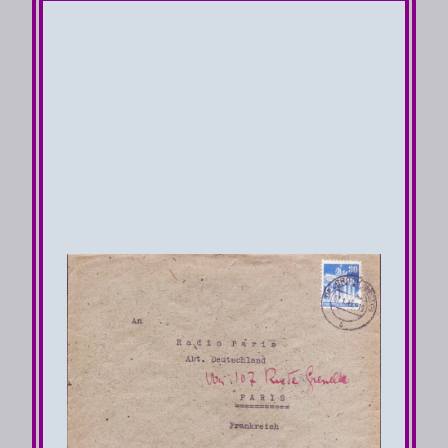
Auslandsbrief
von
München
nach
Paris VI
am 13.11.48
1te Gewichtsstufe 0-
20g 30 Pfg
Brief Porto 30 Pfg