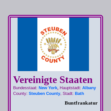
Vereinigte Staaten
Bundesstaat:
New York
,
Hauptstadt:
Albany
County:
Steuben County
, Stadt:
Bath
Buntfrankatur