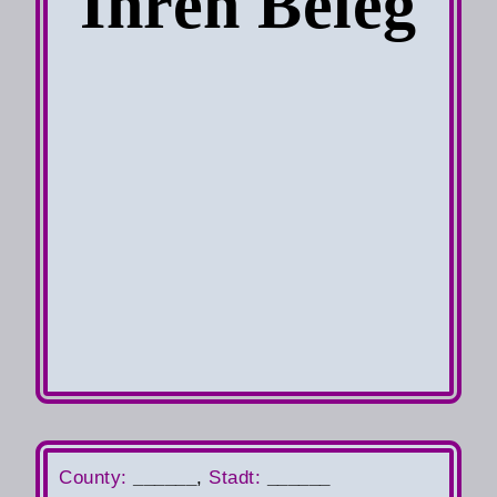
Ihren Beleg
County
:
______
,
S
tadt:
______