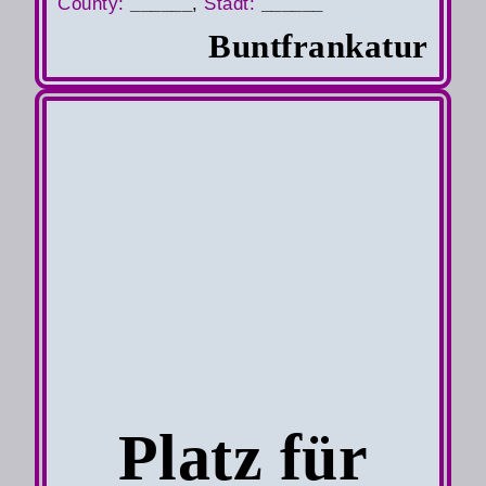
County
:
______
,
S
tadt:
______
Buntfrankatur
Platz für