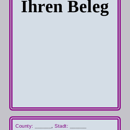
Ihren Beleg
County
:
______
,
S
tadt:
______