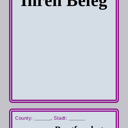
Ihren Beleg
County
:
______
,
S
tadt:
______