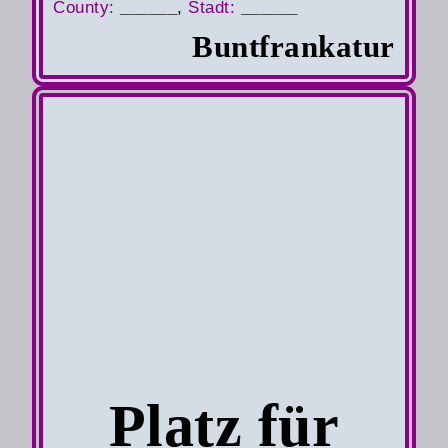
County
:
______
,
S
tadt:
______
Buntfrankatur
Platz für