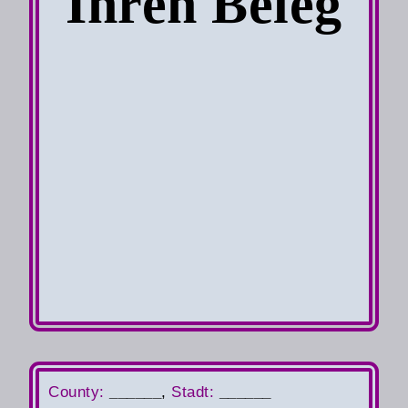
Ihren Beleg
County
:
______
,
S
tadt:
______