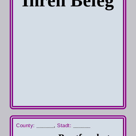
Ihren Beleg
County
:
______
,
S
tadt:
______