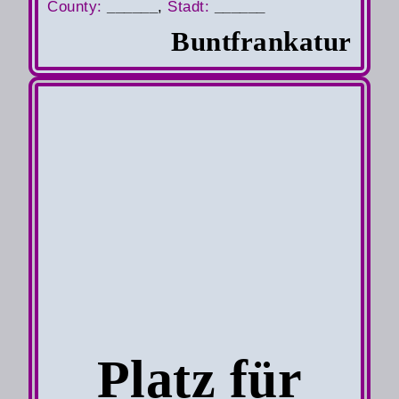
County
:
______
,
S
tadt:
______
Buntfrankatur
Platz für