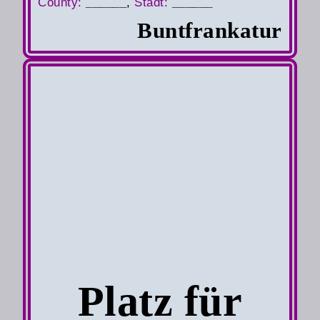
County
:
______
,
S
tadt:
______
Buntfrankatur
Platz für