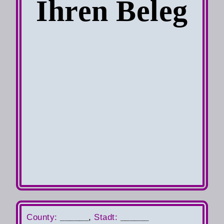
Ihren Beleg
County
:
______
,
S
tadt:
______