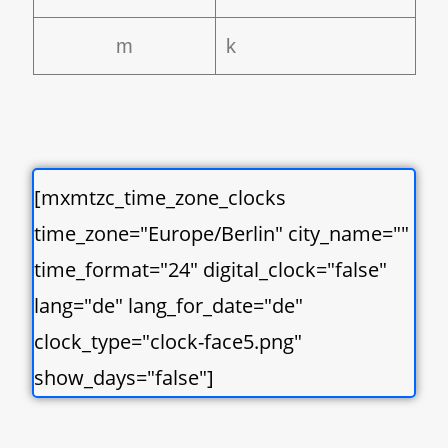
m
k
[mxmtzc_time_zone_clocks
time_zone="Europe/Berlin" city_name=""
time_format="24" digital_clock="false"
lang="de" lang_for_date="de"
clock_type="clock-face5.png"
show_days="false"]