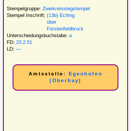
Stempelgruppe:
Zweikreisstegstempel
Stempel Inschrift:
(13b) Eching
Stempel Inschrift:
über
Stempel Inschrift:
Fürstenfeldbruck
Unterscheidungsbuchstabe:
a
FD:
23.2.51
LD:
—
Amtsstelle:
Egenhofen
(Oberbay)