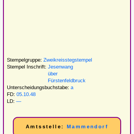
Stempelgruppe:
Zweikreisstegstempel
Stempel Inschrift:
Jesenwang
Stempel Inschrift:
über
Stempel Inschrift:
Fürstenfeldbruck
Unterscheidungsbuchstabe:
a
FD:
05.10.48
LD:
—
Amtsstelle:
Mammendorf