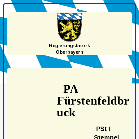
Regierungsbezirk
Oberbayern
PA
Fürstenfeldbr
uck
PSt I
Stempel