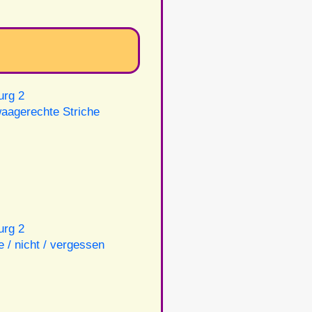
urg 2
waagerechte Striche
urg 2
/ nicht / vergessen