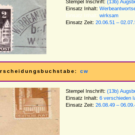
Stempel Inschrift:
(13b)
Augsb
Einsatz Inhalt:
Werbeantwortse
Einsatz Inhalt:
wirksam
Einsatz Zeit:
20.06.51 – 02.07
erscheidungsbuchstabe:
cw
Stempel Inschrift:
(13b)
Augsb
Einsatz Inhalt:
6 verschieden 
Einsatz Zeit:
26.08.49 – 06.09