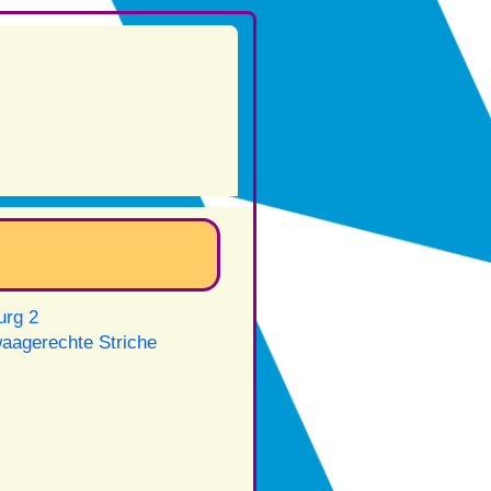
urg 2
waagerechte Striche