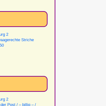
urg 2
waagerechte Striche
.50
urg 2
der Post / – billig – /