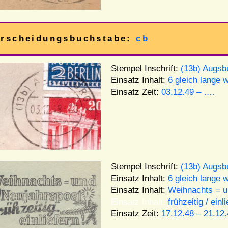
erscheidungsbuchstabe:
cb
Stempel Inschrift:
(13b)
Augsb
Einsatz Inhalt:
6 gleich lange 
Einsatz Zeit:
03.12.49 – ….
Stempel Inschrift:
(13b)
Augsb
Einsatz Inhalt:
6 gleich lange 
Einsatz Inhalt:
Weihnachts = un
Einsatz Inhalt:
frühzeitig / einli
Einsatz Zeit:
17.12.48 – 21.12