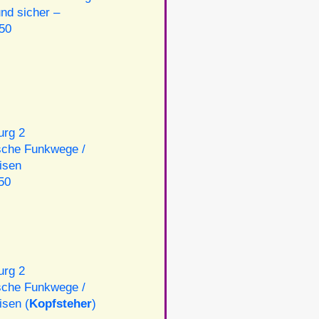
und sicher –
.50
urg 2
sche Funkwege /
isen
50
urg 2
sche Funkwege /
isen (
Kopfsteher
)