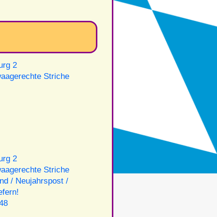
urg 2
waagerechte Striche
urg 2
waagerechte Striche
d / Neujahrspost /
efern!
.48