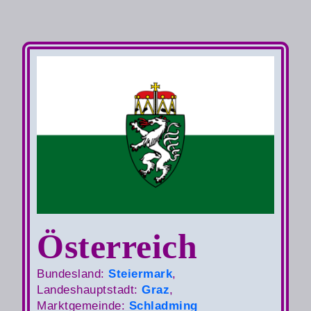
Österreich
Bundesland:
Steier­mark
,
Landeshauptstadt:
Graz
,
Marktgemeinde:
Schladming