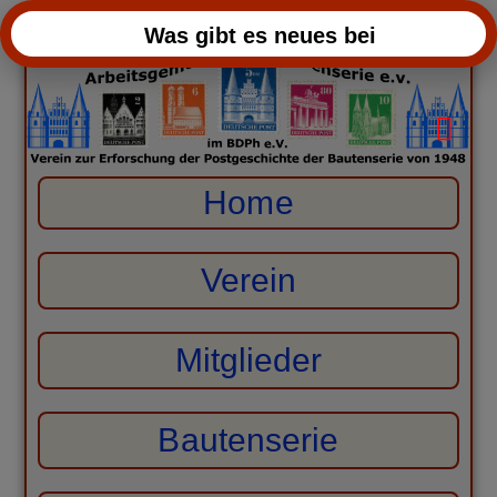
Was gibt es neues bei
den Bauten
Home
Verein
Mitglieder
Bautenserie