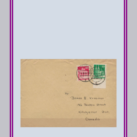
Luftpost 1te Zoneneinteilung 1.12.50-
30.6.53
Übersee Zone 3 Zuschlag pro 5g =
30 Pfg
3te Gewichtsstufe >10-
15g 30 Pfg
Zuschlag Luftpost 90 Pfg
Brief Porto 120 Pfg