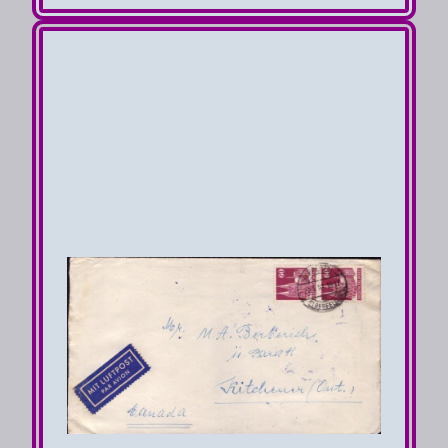
von
Solingen-Ohligs
nach
Windsor
am
20.7.51
Luftpost 1te Zoneneinteilung 1.12.50-
30.6.53
Übersee Zone 3 Zuschlag pro 5g =
30 Pfg
1te Gewichtsstufe > 0-
5g 30 Pfg
Zuschlag Luftpost 30 Pfg