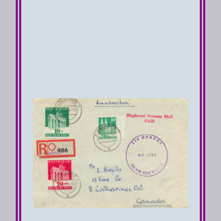
von
Detmold
nach
Kitchener
am 16.10.48
1te Gewichtsstufe > 0-
20g 30 Pfg
Brief Porto 30 Pfg