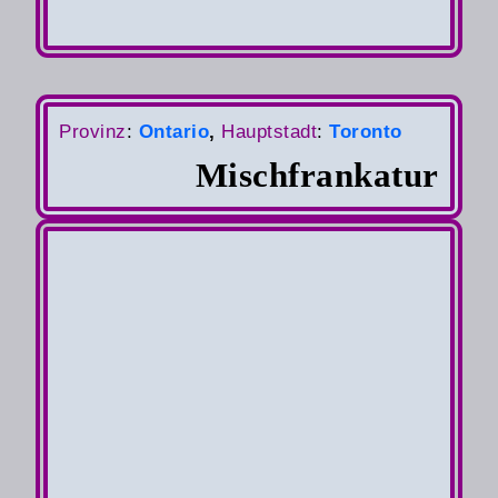
Auslandsbrief
Provinz
:
Ontario
,
Hauptstadt
:
Toronto
Mischfrankatur
von
Bonn
nach
Ottawa
am 09.10.52
Luftpost 1te Zoneneinteilung 1.12.50-
30.6.53
Übersee Zone 3 Zuschlag pro 5g =
30 Pfg