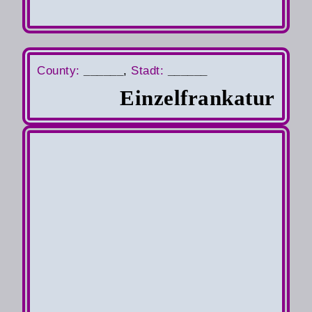
County
:
______
,
S
tadt:
______
Einzelfrankatur
Auslandsbrief
von
Karlsruhe (Baden)
nach
Toronto
am
24.6.52
Luftpost 1te Zoneneinteilung 1.12.50-
30.6.53
Übersee Zone 3 Zuschlag pro 5g =