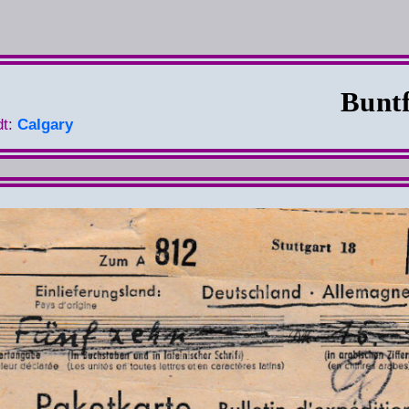
Bunt
t:
Calgary