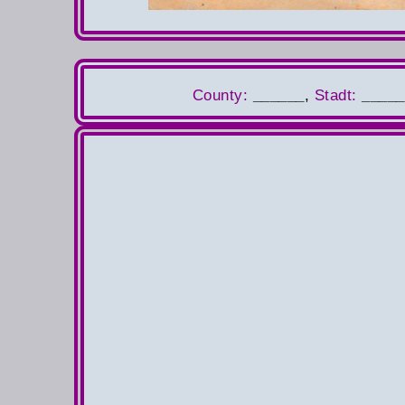
County
:
______
,
S
tadt:
_____
Auslan