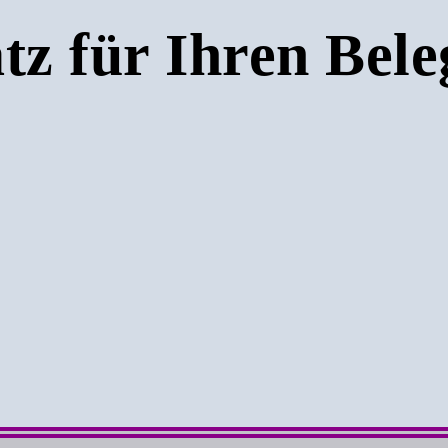
tz für Ihren Bele
2te Gewichtsstufe >1 <3 k
Paketkarten Porto