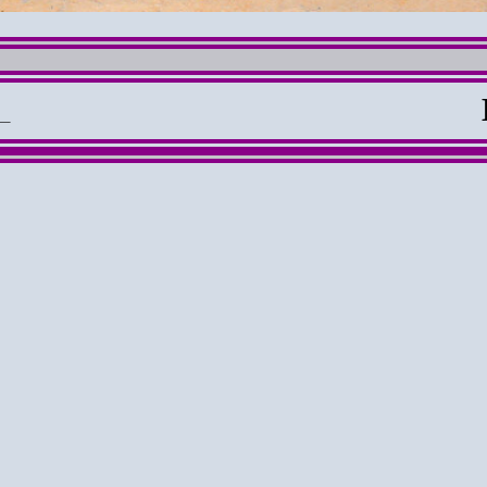
_
dspaketkarte
von
Stuttgart
nach
Calga
1te Gebührenperiode vom 15.02.49 
Leitpostamt: Köln-Deutz /