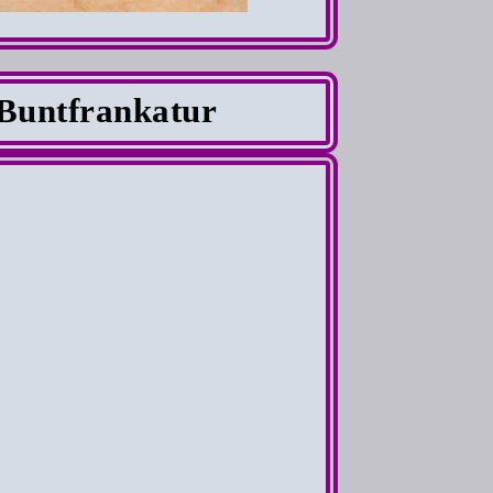
Buntfrankatur
ry
am 14.7.49
bis 14.02.50
 Niederlande