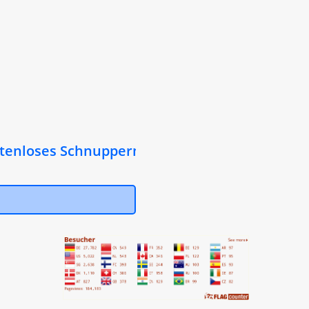
nloses Schnuppermitglied in unserer Arbeitsge