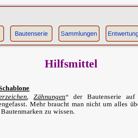
Bautenserie
Sammlungen
Entwertun
Hilfsmittel
 Schablone
erzeichen
,
Zähnunge
n
“ der Bautenserie auf 
gefasst. Mehr braucht man nicht um alles üb
 Bautenmarken zu wissen.