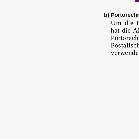
b) Portorech
Um die R
hat die A
Portorech
Postalis
verwende