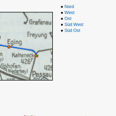
●
Nord
●
West
●
Ost
●
Süd West
●
Süd Ost